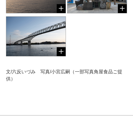
文/六反いづみ 写真/小宮広嗣（一部写真角屋食品ご提
供）