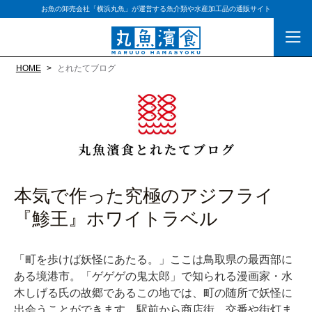
お魚の卸売会社「横浜丸魚」が運営する魚介類や水産加工品の通販サイト
HOME
とれたてブログ
本気で作った究極のアジフライ
『鯵王』ホワイトラベル
「町を歩けば妖怪にあたる。」ここは鳥取県の最西部に
ある境港市。「ゲゲゲの鬼太郎」で知られる漫画家・水
木しげる氏の故郷であるこの地では、町の随所で妖怪に
出会うことができます。駅前から商店街、交番や街灯ま