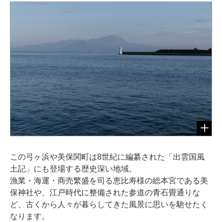
この弓ヶ浜や美保関町は8世紀に編纂された「出雲国風
土記」にも登場する歴史深い地域。
漁業・海運・商売繁盛を司る恵比寿様の総本宮である美
保神社や、江戸時代に整備された参道の青石畳通りな
ど、古くから人々が暮らしてきた風景に思いを馳せたく
なります。