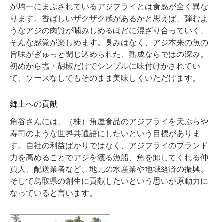
が均一にまぶされているアジフライとは食感が全く異な
ります。香ばしいザクザク感があるかと思えば、弾むよ
うなアジの肉質が噛みしめるほどに混ざり合っていく、
そんな感覚が楽しめます。臭みはなく、アジ本来の魚の
旨味がぎゅっと閉じ込められた、熟成ならではの深み。
初めから塩・胡椒だけでシンプルに味付けがされてい
て、ソースなしでもそのまま美味しくいただけます。
郷土への貢献
角谷さんには、（株）角屋食品のアジフライを天ぷらや
寿司のような世界共通語にしたいという目標がありま
す。自社の利益ばかりではなく、アジフライのブランド
力を高めることでアジを獲る漁船、魚を卸してくれる仲
買人、配送業者など、地元の水産業や地域経済の振興、
そして鳥取県の創生に貢献したいという思いが原動力に
なっていると言います。