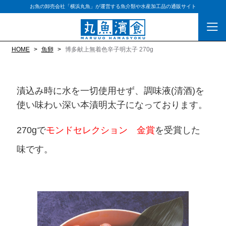
お魚の卸売会社「横浜丸魚」が運営する魚介類や水産加工品の通販サイト
HOME
魚卵
博多献上無着色辛子明太子 270g
漬込み時に水を一切使用せず、調味液(清酒)を
使い味わい深い本漬明太子になっております。
270gで
モンドセレクション 金賞
を受賞した
味です。