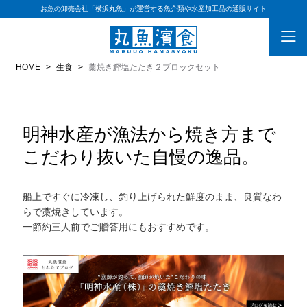
お魚の卸売会社「横浜丸魚」が運営する魚介類や水産加工品の通販サイト
HOME
生食
藁焼き鰹塩たたき２ブロックセット
明神水産が漁法から焼き方まで
こだわり抜いた自慢の逸品。
船上ですぐに冷凍し、釣り上げられた鮮度のまま、良質なわ
らで藁焼きしています。
一節約三人前でご贈答用にもおすすめです。