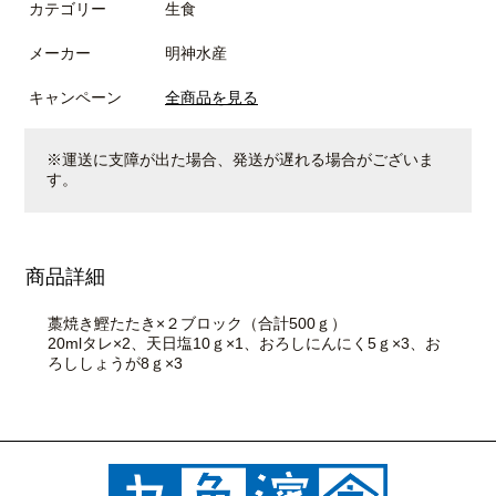
カテゴリー
生食
メーカー
明神水産
キャンペーン
全商品を見る
※運送に支障が出た場合、発送が遅れる場合がございま
す。
商品詳細
藁焼き鰹たたき×２ブロック（合計500ｇ）
20mlタレ×2、天日塩10ｇ×1、おろしにんにく5ｇ×3、お
ろししょうが8ｇ×3